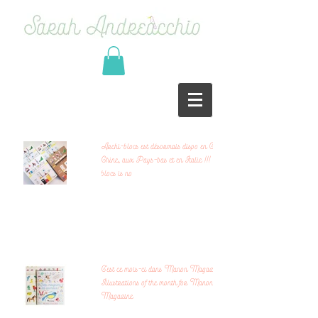
Archi-blocs est désormais dispo en Corée, en
Chine, aux Pays-bas et en Italie !!! Archi-
blocs is no
C'est ce mois-ci dans Manon Magazine... /
Illustrations of the month for Manon
Magazine